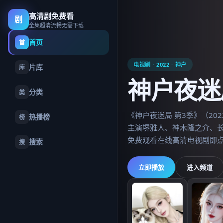
高清剧免费看
高清剧免费看
剧
全集超清流畅无需下载
首页
首
电视剧
·
2022
·
神户
片库
库
神户夜迷
分类
类
《神户夜迷局 第3季》（2
热播榜
榜
主演堺雅人、神木隆之介、长
免费观看在线高清电视剧即
搜索
搜
立即播放
进入频道