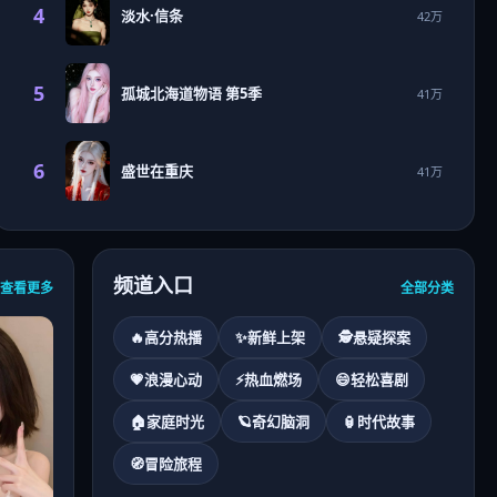
4
淡水·信条
42万
5
孤城北海道物语 第5季
41万
6
盛世在重庆
41万
频道入口
查看更多
全部分类
🔥
高分热播
✨
新鲜上架
🕵
悬疑探案
💗
浪漫心动
⚡
热血燃场
😄
轻松喜剧
🏠
家庭时光
🪐
奇幻脑洞
🏮
时代故事
🧭
冒险旅程