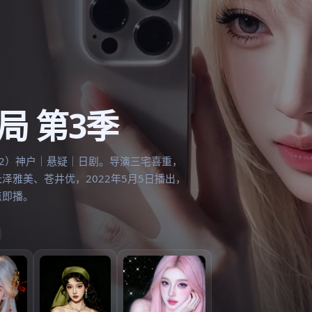
-
免费观看在线高清电视剧
局 第3季
022）神户｜悬疑｜日剧。导演三宅喜重，
泽雅美、苍井优，2022年5月5日播出，
点即播。