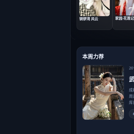
家园·花莲记
铜锣湾 风云
本周力荐
20
武
成
周
库