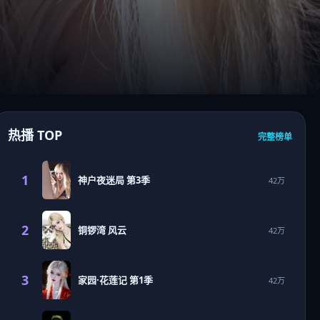
热播 TOP
完整榜单
1
神户夜迷局 第3季
42万
2
铜锣湾 风云
42万
3
家园·花莲记 第1季
42万